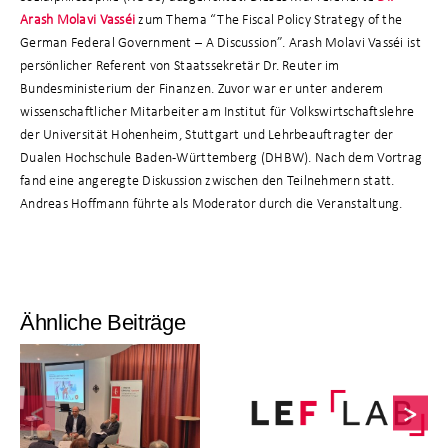
Arash Molavi Vasséi
zum Thema “The Fiscal Policy Strategy of the
German Federal Government – A Discussion”. Arash Molavi Vasséi ist
persönlicher Referent von Staatssekretär Dr. Reuter im
Bundesministerium der Finanzen. Zuvor war er unter anderem
wissenschaftlicher Mitarbeiter am Institut für Volkswirtschaftslehre
der Universität Hohenheim, Stuttgart und Lehrbeauftragter der
Dualen Hochschule Baden-Württemberg (DHBW). Nach dem Vortrag
fand eine angeregte Diskussion zwischen den Teilnehmern statt.
Andreas Hoffmann führte als Moderator durch die Veranstaltung.
Ähnliche Beiträge
3. LEF LAB mi
4. LEF LAB mit
dem Ökonome
Dr. Marco
Yann