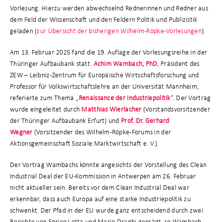
Vorlesung. Hierzu werden abwechselnd Rednerinnen und Redner aus
dem Feld der Wissenschaft und den Feldern Politik und Publizistik
geladen (
zur Übersicht der bisherigen Wilhelm-Röpke-Vorlesungen
).
Am 13. Februar 2025 fand die 19. Auflage der Vorlesungsreihe in der
Thüringer Aufbaubank statt.
Achim Wambach, PhD
, Präsident des
ZEW – Leibniz-Zentrum für Europäische Wirtschaftsforschung und
Professor für Volkswirtschaftslehre an der Universität Mannheim,
referierte zum Thema „
Renaissance der Industriepolitik
“. Der Vortrag
wurde eingeleitet durch
Matthias Wierlacher
(Vorstandsvorsitzender
der Thüringer Aufbaubank Erfurt) und
Prof. Dr. Gerhard
Wegner
(Vorsitzender des Wilhelm-Röpke-Forums in der
Aktionsgemeinschaft Soziale Marktwirtschaft e. V.).
Der Vortrag Wambachs könnte angesichts der Vorstellung des Clean
Industrial Deal der EU-Kommission in Antwerpen am 26. Februar
nicht aktueller sein. Bereits vor dem Clean Industrial Deal war
erkennbar, dass auch Europa auf eine starke Industriepolitik zu
schwenkt. Der Pfad in der EU wurde ganz entscheidend durch zwei
Berichte von Enrico Letta und Mario Draghi geprägt, so Wambach.