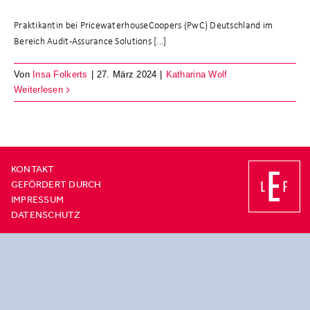
Praktikantin bei PricewaterhouseCoopers (PwC) Deutschland im
Bereich Audit-Assurance Solutions [...]
Von
Insa Folkerts
|
27. März 2024
|
Katharina Wolf
Weiterlesen
KONTAKT
GEFÖRDERT DURCH
IMPRESSUM
DATENSCHUTZ