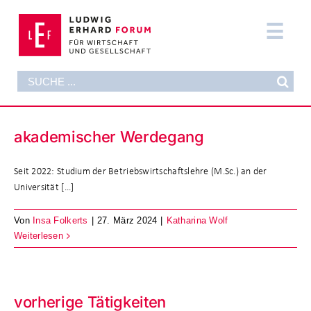
Zum
Inhalt
Tog
springen
Nav
Suche
DAS FORUM
nach:
AKTUELLES
akademischer Werdegang
FORMATE
Seit 2022: Studium der Betriebswirtschaftslehre (M.Sc.) an der
PUBLIKATIONEN
Universität [...]
Von
Insa Folkerts
|
27. März 2024
|
Katharina Wolf
DIE STIFTUNG
Weiterlesen
SUPPORT NOW
vorherige Tätigkeiten