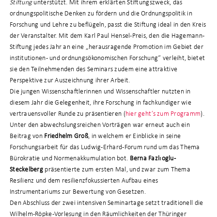
Stiftung
unterstützt. Mit ihrem erklärten Stiftungszweck, das
ordnungspolitische Denken zu fördern und die Ordnungspolitik in
Forschung und Lehre zu beflügeln, passt die Stiftung ideal in den Kreis
der Veranstalter. Mit dem Karl Paul Hensel-Preis, den die Hagemann-
Stiftung jedes Jahr an eine „herausragende Promotion im Gebiet der
institutionen- und ordnungsökonomischen Forschung“ verleiht, bietet
sie den Teilnehmenden des Seminars zudem eine attraktive
Perspektive zur Auszeichnung ihrer Arbeit.
Die jungen Wissenschaftlerinnen und Wissenschaftler nutzten in
diesem Jahr die Gelegenheit, ihre Forschung in fachkundiger wie
vertrauensvoller Runde zu präsentieren (
hier geht’s zum Programm
).
Unter den abwechslungsreichen Vorträgen war erneut auch ein
Beitrag von
Friedhelm Groß
, in welchem er Einblicke in seine
Forschungsarbeit für das Ludwig-Erhard-Forum rund um das Thema
Bürokratie und Normenakkumulation bot.
Berna Fazl
ı
oglu-
Steckelberg
präsentierte zum ersten Mal, und zwar zum Thema
Resilienz und dem resilienzfokussierten Aufbau eines
Instrumentariums zur Bewertung von Gesetzen.
Den Abschluss der zwei intensiven Seminartage setzt traditionell die
Wilhelm-Röpke-Vorlesung in den Räumlichkeiten der Thüringer