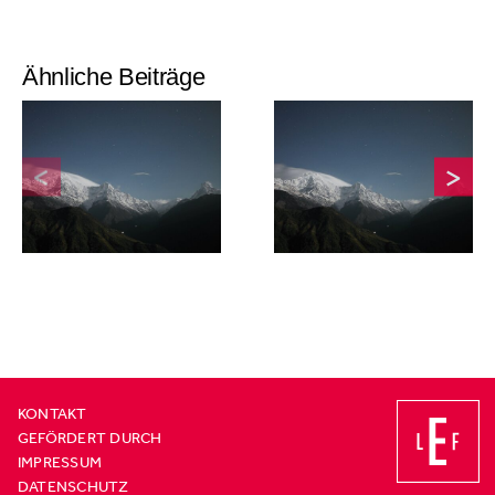
Ähnliche Beiträge
23.06.2026 I
26.06.2026
Frankfurter
„Machtwechsel”:
Allgemeine
Podcast
Zeitung
KONTAKT
GEFÖRDERT DURCH
IMPRESSUM
DATENSCHUTZ