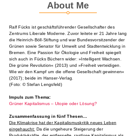
About Me
Ralf Fücks ist geschäftsführender Gesellschafter des
Zentrums Liberale Moderne. Zuvor leitete er 21 Jahre lang
die Heinrich-Böll-Stiftung und war Bundesvorsitzender der
Grünen sowie Senator für Umwelt und Stadtentwicklung in
Bremen. Eine Passion für Ökologie und Freiheit spiegelt
sich auch in Fücks Büchern wider: »Intelligent Wachsen.
Die grüne Revolution« (2013) und »Freiheit verteidigen.
Wie wir den Kampf um die offene Gesellschaft gewinnen«
(2017); beide im Hanser-Verlag.
(Foto: © Stefan Lengsfeld)
Impuls zum Thema:
Grüner Kapitalismus – Utopie oder Lösung?
Zusammenfassung in fünf Thesen…
Die Klimakrise hat der Kapitalismuskritik neues Leben
eingehaucht:
Da die ungeheure Steigerung der
Produktivkräfte, der entfesselte, rastlose Kapitalismus als