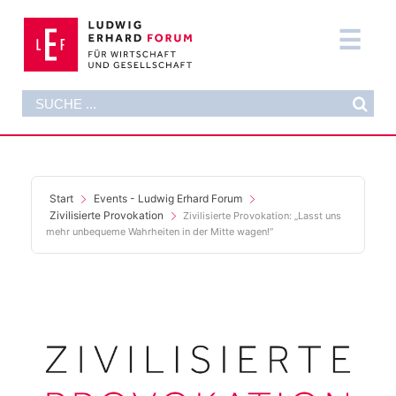
Zum
Inhalt
Tog
springen
Nav
Suche
DAS FORUM
nach:
AKTUELLES
FORMATE
Start
Events - Ludwig Erhard Forum
Zivilisierte Provokation
Zivilisierte Provokation: „Lasst uns
mehr unbequeme Wahrheiten in der Mitte wagen!“
PUBLIKATIONEN
DIE STIFTUNG
SUPPORT NOW