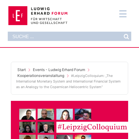
Zum
Inhalt
Tog
springen
Nav
Suche
DAS FORUM
nach:
AKTUELLES
FORMATE
Start
Events - Ludwig Erhard Forum
Kooperationsveranstaltung
#LeipzigColloquium: „The
International Monetary System and International Financial System
PUBLIKATIONEN
as an Analogy to the Copernican Heliocentric System“
DIE STIFTUNG
SUPPORT NOW