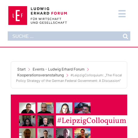
Zum
Inhalt
Tog
springen
Nav
Suche
DAS FORUM
nach:
AKTUELLES
FORMATE
Start
Events - Ludwig Erhard Forum
Kooperationsveranstaltung
#LeipzigColloquium: „The Fiscal
Policy Strategy of the German Federal Government: A Discussion“
PUBLIKATIONEN
DIE STIFTUNG
SUPPORT NOW