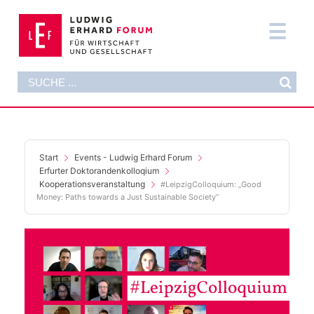
Zum
Inhalt
Tog
springen
Nav
Suche
DAS FORUM
nach:
AKTUELLES
FORMATE
Start
Events - Ludwig Erhard Forum
Erfurter Doktorandenkolloqium
Kooperationsveranstaltung
#LeipzigColloquium: „Good
PUBLIKATIONEN
Money: Paths towards a Just Sustainable Society“
DIE STIFTUNG
SUPPORT NOW