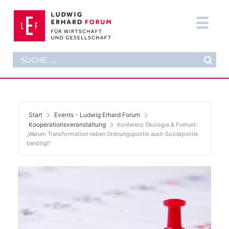
Zum
Inhalt
Tog
springen
Nav
Suche
DAS FORUM
nach:
AKTUELLES
FORMATE
Start
Events - Ludwig Erhard Forum
Kooperationsveranstaltung
Konferenz Ökologie & Freiheit:
„Warum Transformation neben Ordnungspolitik auch Sozialpolitik
PUBLIKATIONEN
benötigt“
DIE STIFTUNG
SUPPORT NOW