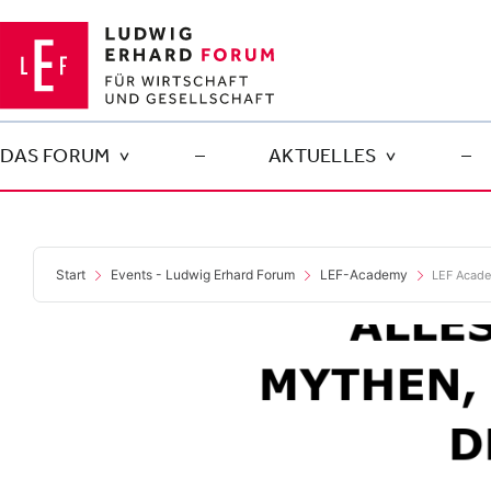
Zum
Inhalt
springen
DAS FORUM
–
AKTUELLES
–
Start
Events - Ludwig Erhard Forum
LEF-Academy
LEF Acade