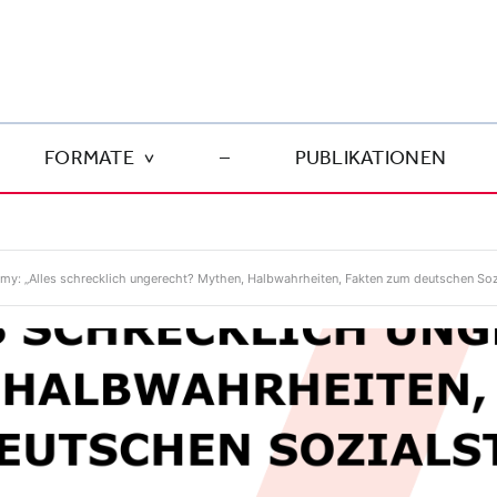
FORMATE
–
PUBLIKATIONEN
my: „Alles schrecklich ungerecht? Mythen, Halbwahrheiten, Fakten zum deutschen Soz