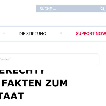
Suche
nach:
–
DIE STIFTUNG
–
SUPPORT NO
ialstaat“