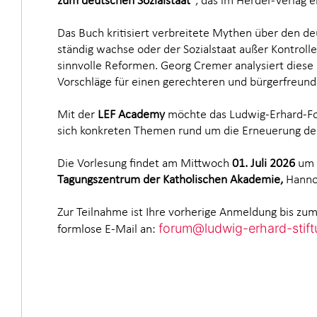
zum deutschen Sozialstaat“
, das im Herder-Verlag e
Das Buch kritisiert verbreitete Mythen über den deu
ständig wachse oder der Sozialstaat außer Kontroll
sinnvolle Reformen. Georg Cremer analysiert diese
Vorschläge für einen gerechteren und bürgerfreundl
Mit der
LEF Academy
möchte das Ludwig-Erhard-For
sich konkreten Themen rund um die Erneuerung d
Die Vorlesung findet am Mittwoch
01. Juli 2026
um
Tagungszentrum der Katholischen Akademie,
Hanno
Zur Teilnahme ist Ihre vorherige Anmeldung bis zum 
formlose E-Mail an:
forum@ludwig-erhard-stift