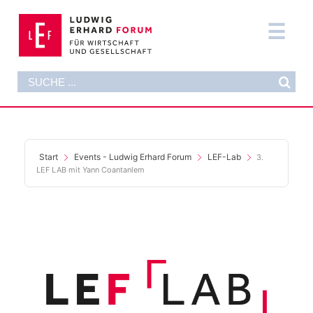
Zum
Inhalt
Tog
springen
Nav
Suche
DAS FORUM
nach:
AKTUELLES
FORMATE
Start
Events - Ludwig Erhard Forum
LEF-Lab
3.
LEF LAB mit Yann Coantanlem
PUBLIKATIONEN
DIE STIFTUNG
SUPPORT NOW