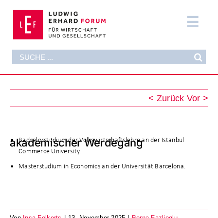
Zum
Inhalt
Tog
springen
Nav
Suche
DAS FORUM
nach:
AKTUELLES
< Zurück
Vor >
FORMATE
PUBLIKATIONEN
Bachelorstudium der Volkswirtschaftslehre an der Istanbul
akademischer Werdegang
Commerce University.
DIE STIFTUNG
Masterstudium in Economics an der Universität Barcelona.
SUPPORT NOW
Von
Insa Folkerts
|
13. November 2025
|
Berna Fazlioglu